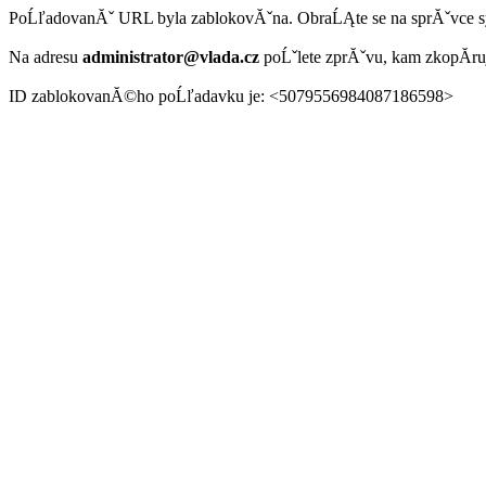
PoĹľadovanĂˇ URL byla zablokovĂˇna. ObraĹĄte se na sprĂˇvce 
Na adresu
administrator@vlada.cz
poĹˇlete zprĂˇvu, kam zkopĂ­r
ID zablokovanĂ©ho poĹľadavku je: <5079556984087186598>