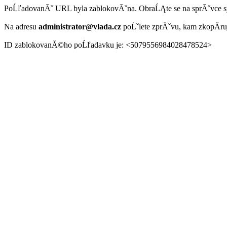
PoĹľadovanĂˇ URL byla zablokovĂˇna. ObraĹĄte se na sprĂˇvce 
Na adresu
administrator@vlada.cz
poĹˇlete zprĂˇvu, kam zkopĂ­r
ID zablokovanĂ©ho poĹľadavku je: <5079556984028478524>