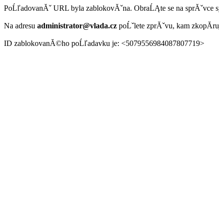
PoĹľadovanĂˇ URL byla zablokovĂˇna. ObraĹĄte se na sprĂˇvce 
Na adresu
administrator@vlada.cz
poĹˇlete zprĂˇvu, kam zkopĂ­r
ID zablokovanĂ©ho poĹľadavku je: <5079556984087807719>