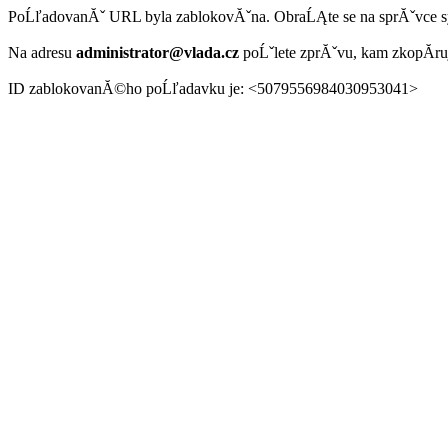
PoĹľadovanĂˇ URL byla zablokovĂˇna. ObraĹĄte se na sprĂˇvce 
Na adresu
administrator@vlada.cz
poĹˇlete zprĂˇvu, kam zkopĂ­r
ID zablokovanĂ©ho poĹľadavku je: <5079556984030953041>