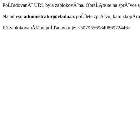
PoĹľadovanĂˇ URL byla zablokovĂˇna. ObraĹĄte se na sprĂˇvce 
Na adresu
administrator@vlada.cz
poĹˇlete zprĂˇvu, kam zkopĂ­r
ID zablokovanĂ©ho poĹľadavku je: <5079556984086972446>