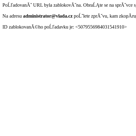
PoĹľadovanĂˇ URL byla zablokovĂˇna. ObraĹĄte se na sprĂˇvce 
Na adresu
administrator@vlada.cz
poĹˇlete zprĂˇvu, kam zkopĂ­r
ID zablokovanĂ©ho poĹľadavku je: <5079556984031541910>