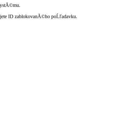
systĂ©mu.
ujete ID zablokovanĂ©ho poĹľadavku.