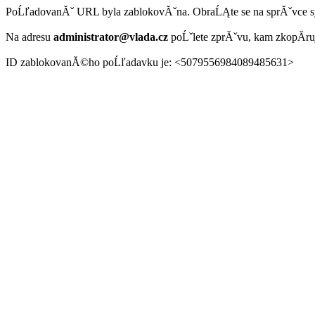
PoĹľadovanĂˇ URL byla zablokovĂˇna. ObraĹĄte se na sprĂˇvce 
Na adresu
administrator@vlada.cz
poĹˇlete zprĂˇvu, kam zkopĂ­r
ID zablokovanĂ©ho poĹľadavku je: <5079556984089485631>