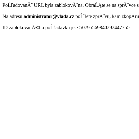
PoĹľadovanĂˇ URL byla zablokovĂˇna. ObraĹĄte se na sprĂˇvce 
Na adresu
administrator@vlada.cz
poĹˇlete zprĂˇvu, kam zkopĂ­r
ID zablokovanĂ©ho poĹľadavku je: <5079556984029244775>