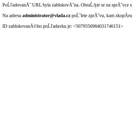
PoĹľadovanĂˇ URL byla zablokovĂˇna. ObraĹĄte se na sprĂˇvce 
Na adresu
administrator@vlada.cz
poĹˇlete zprĂˇvu, kam zkopĂ­r
ID zablokovanĂ©ho poĹľadavku je: <5079556984031746151>