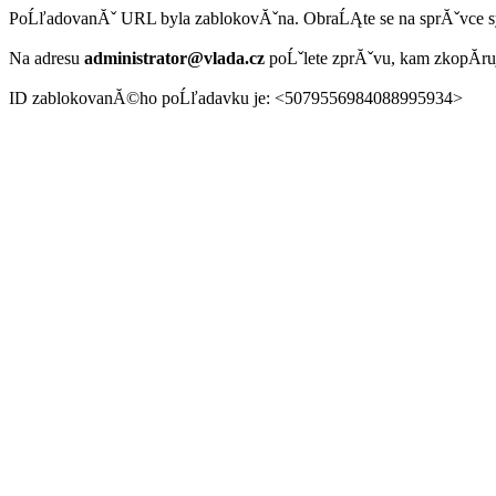
PoĹľadovanĂˇ URL byla zablokovĂˇna. ObraĹĄte se na sprĂˇvce 
Na adresu
administrator@vlada.cz
poĹˇlete zprĂˇvu, kam zkopĂ­r
ID zablokovanĂ©ho poĹľadavku je: <5079556984088995934>