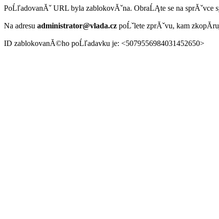
PoĹľadovanĂˇ URL byla zablokovĂˇna. ObraĹĄte se na sprĂˇvce 
Na adresu
administrator@vlada.cz
poĹˇlete zprĂˇvu, kam zkopĂ­r
ID zablokovanĂ©ho poĹľadavku je: <5079556984031452650>