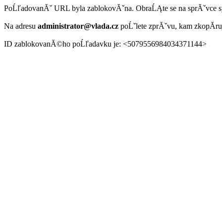
PoĹľadovanĂˇ URL byla zablokovĂˇna. ObraĹĄte se na sprĂˇvce 
Na adresu
administrator@vlada.cz
poĹˇlete zprĂˇvu, kam zkopĂ­r
ID zablokovanĂ©ho poĹľadavku je: <5079556984034371144>