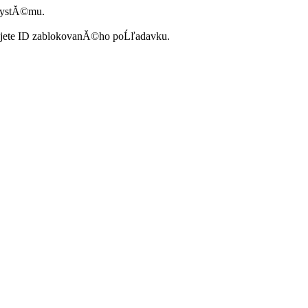
systĂ©mu.
ujete ID zablokovanĂ©ho poĹľadavku.