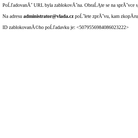
PoĹľadovanĂˇ URL byla zablokovĂˇna. ObraĹĄte se na sprĂˇvce 
Na adresu
administrator@vlada.cz
poĹˇlete zprĂˇvu, kam zkopĂ­r
ID zablokovanĂ©ho poĹľadavku je: <5079556984086023222>