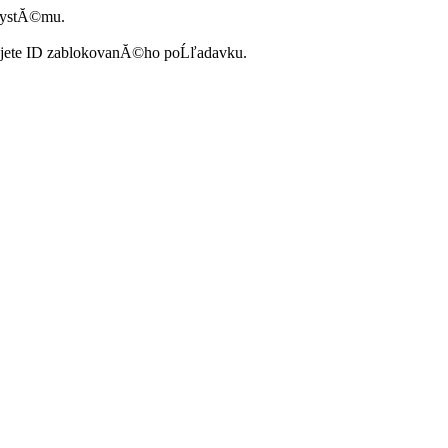
systĂ©mu.
ujete ID zablokovanĂ©ho poĹľadavku.