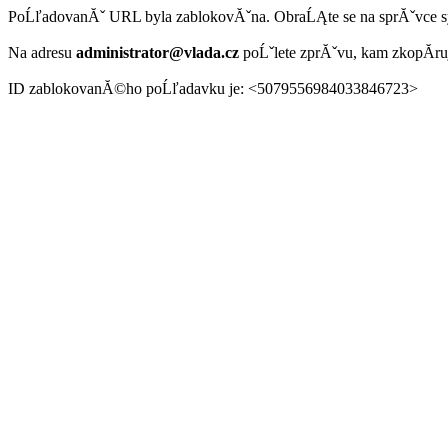
PoĹľadovanĂˇ URL byla zablokovĂˇna. ObraĹĄte se na sprĂˇvce 
Na adresu
administrator@vlada.cz
poĹˇlete zprĂˇvu, kam zkopĂ­r
ID zablokovanĂ©ho poĹľadavku je: <5079556984033846723>