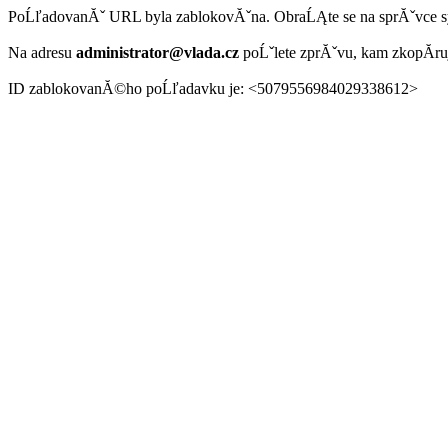
PoĹľadovanĂˇ URL byla zablokovĂˇna. ObraĹĄte se na sprĂˇvce 
Na adresu
administrator@vlada.cz
poĹˇlete zprĂˇvu, kam zkopĂ­r
ID zablokovanĂ©ho poĹľadavku je: <5079556984029338612>