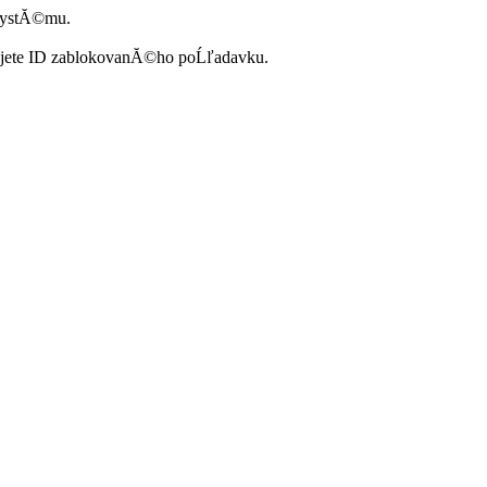
systĂ©mu.
ujete ID zablokovanĂ©ho poĹľadavku.