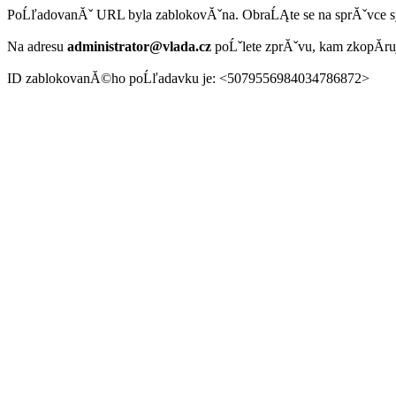
PoĹľadovanĂˇ URL byla zablokovĂˇna. ObraĹĄte se na sprĂˇvce 
Na adresu
administrator@vlada.cz
poĹˇlete zprĂˇvu, kam zkopĂ­r
ID zablokovanĂ©ho poĹľadavku je: <5079556984034786872>