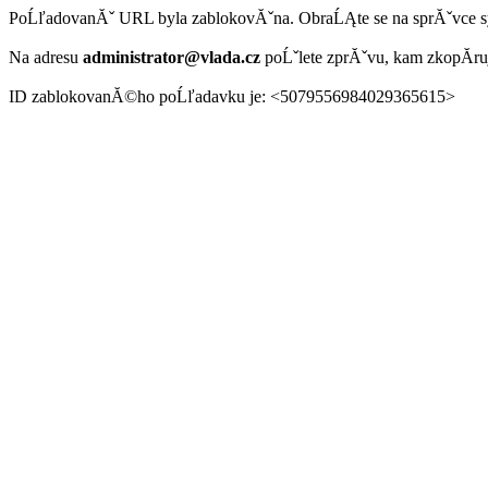
PoĹľadovanĂˇ URL byla zablokovĂˇna. ObraĹĄte se na sprĂˇvce 
Na adresu
administrator@vlada.cz
poĹˇlete zprĂˇvu, kam zkopĂ­r
ID zablokovanĂ©ho poĹľadavku je: <5079556984029365615>