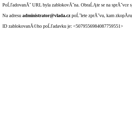
PoĹľadovanĂˇ URL byla zablokovĂˇna. ObraĹĄte se na sprĂˇvce 
Na adresu
administrator@vlada.cz
poĹˇlete zprĂˇvu, kam zkopĂ­r
ID zablokovanĂ©ho poĹľadavku je: <5079556984087759551>