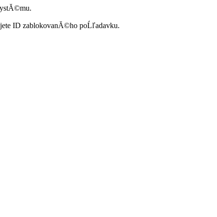
systĂ©mu.
ujete ID zablokovanĂ©ho poĹľadavku.