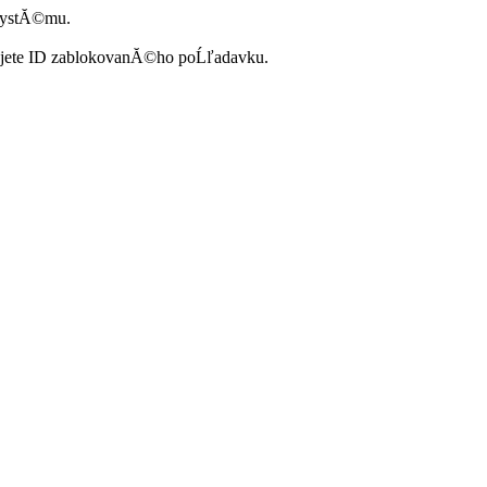
systĂ©mu.
ujete ID zablokovanĂ©ho poĹľadavku.