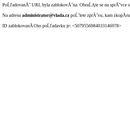
PoĹľadovanĂˇ URL byla zablokovĂˇna. ObraĹĄte se na sprĂˇvce 
Na adresu
administrator@vlada.cz
poĹˇlete zprĂˇvu, kam zkopĂ­r
ID zablokovanĂ©ho poĹľadavku je: <5079556984033146978>