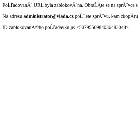
PoĹľadovanĂˇ URL byla zablokovĂˇna. ObraĹĄte se na sprĂˇvce 
Na adresu
administrator@vlada.cz
poĹˇlete zprĂˇvu, kam zkopĂ­r
ID zablokovanĂ©ho poĹľadavku je: <5079556984036483048>