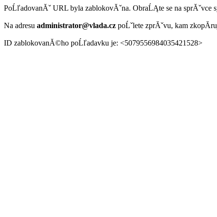
PoĹľadovanĂˇ URL byla zablokovĂˇna. ObraĹĄte se na sprĂˇvce 
Na adresu
administrator@vlada.cz
poĹˇlete zprĂˇvu, kam zkopĂ­r
ID zablokovanĂ©ho poĹľadavku je: <5079556984035421528>