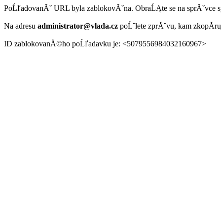
PoĹľadovanĂˇ URL byla zablokovĂˇna. ObraĹĄte se na sprĂˇvce 
Na adresu
administrator@vlada.cz
poĹˇlete zprĂˇvu, kam zkopĂ­r
ID zablokovanĂ©ho poĹľadavku je: <5079556984032160967>