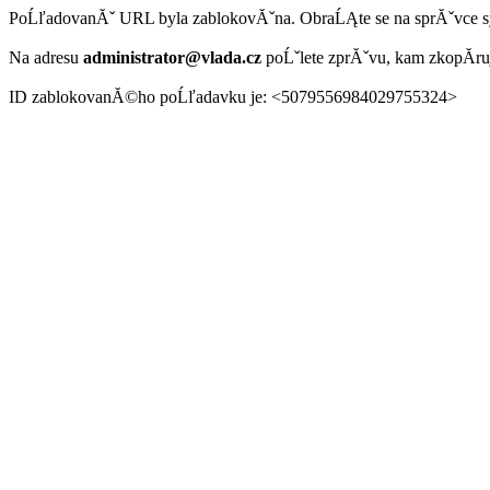
PoĹľadovanĂˇ URL byla zablokovĂˇna. ObraĹĄte se na sprĂˇvce 
Na adresu
administrator@vlada.cz
poĹˇlete zprĂˇvu, kam zkopĂ­r
ID zablokovanĂ©ho poĹľadavku je: <5079556984029755324>