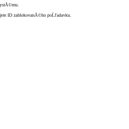
systĂ©mu.
ujete ID zablokovanĂ©ho poĹľadavku.