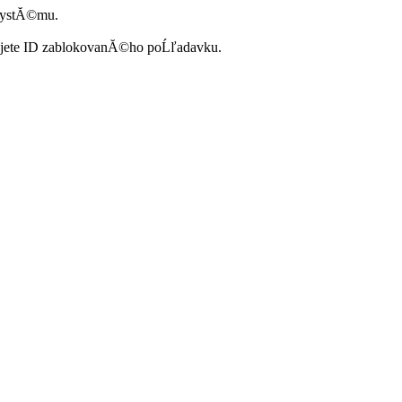
systĂ©mu.
ujete ID zablokovanĂ©ho poĹľadavku.