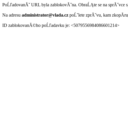
PoĹľadovanĂˇ URL byla zablokovĂˇna. ObraĹĄte se na sprĂˇvce 
Na adresu
administrator@vlada.cz
poĹˇlete zprĂˇvu, kam zkopĂ­r
ID zablokovanĂ©ho poĹľadavku je: <5079556984086601214>