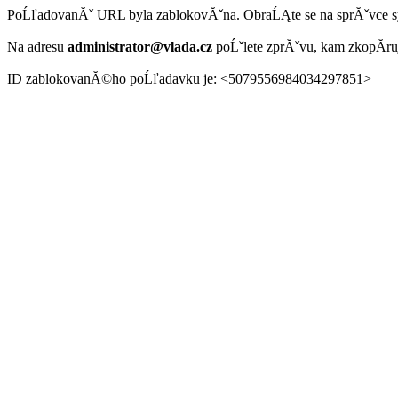
PoĹľadovanĂˇ URL byla zablokovĂˇna. ObraĹĄte se na sprĂˇvce 
Na adresu
administrator@vlada.cz
poĹˇlete zprĂˇvu, kam zkopĂ­r
ID zablokovanĂ©ho poĹľadavku je: <5079556984034297851>