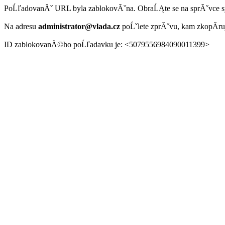
PoĹľadovanĂˇ URL byla zablokovĂˇna. ObraĹĄte se na sprĂˇvce 
Na adresu
administrator@vlada.cz
poĹˇlete zprĂˇvu, kam zkopĂ­r
ID zablokovanĂ©ho poĹľadavku je: <5079556984090011399>