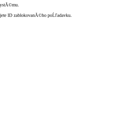
systĂ©mu.
ujete ID zablokovanĂ©ho poĹľadavku.