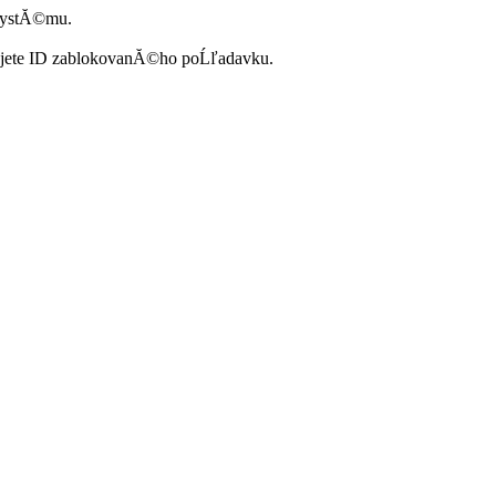
systĂ©mu.
ujete ID zablokovanĂ©ho poĹľadavku.