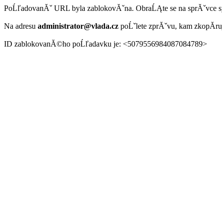
PoĹľadovanĂˇ URL byla zablokovĂˇna. ObraĹĄte se na sprĂˇvce 
Na adresu
administrator@vlada.cz
poĹˇlete zprĂˇvu, kam zkopĂ­r
ID zablokovanĂ©ho poĹľadavku je: <5079556984087084789>