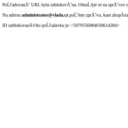
PoĹľadovanĂˇ URL byla zablokovĂˇna. ObraĹĄte se na sprĂˇvce 
Na adresu
administrator@vlada.cz
poĹˇlete zprĂˇvu, kam zkopĂ­r
ID zablokovanĂ©ho poĹľadavku je: <5079556984030614284>