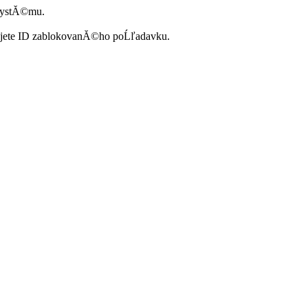
systĂ©mu.
ujete ID zablokovanĂ©ho poĹľadavku.