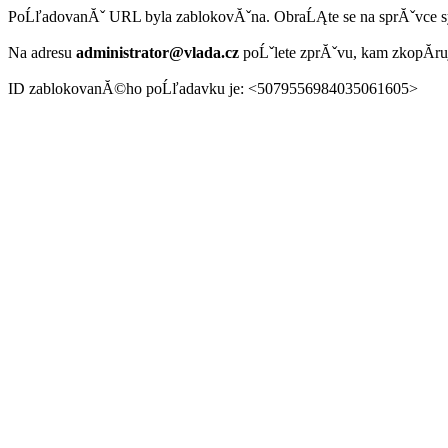
PoĹľadovanĂˇ URL byla zablokovĂˇna. ObraĹĄte se na sprĂˇvce 
Na adresu
administrator@vlada.cz
poĹˇlete zprĂˇvu, kam zkopĂ­r
ID zablokovanĂ©ho poĹľadavku je: <5079556984035061605>