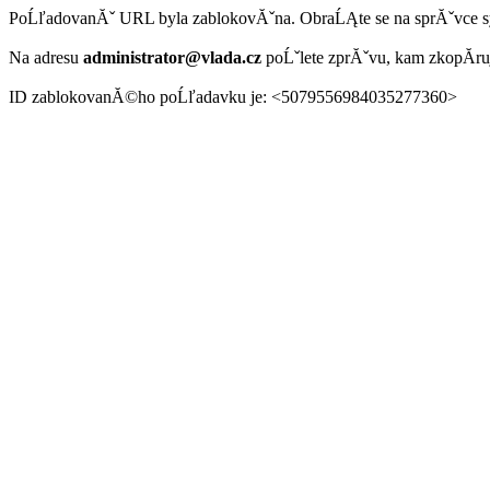
PoĹľadovanĂˇ URL byla zablokovĂˇna. ObraĹĄte se na sprĂˇvce 
Na adresu
administrator@vlada.cz
poĹˇlete zprĂˇvu, kam zkopĂ­r
ID zablokovanĂ©ho poĹľadavku je: <5079556984035277360>