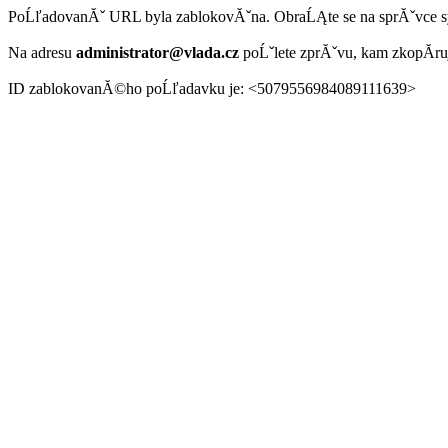
PoĹľadovanĂˇ URL byla zablokovĂˇna. ObraĹĄte se na sprĂˇvce 
Na adresu
administrator@vlada.cz
poĹˇlete zprĂˇvu, kam zkopĂ­r
ID zablokovanĂ©ho poĹľadavku je: <5079556984089111639>