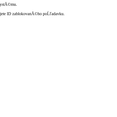
systĂ©mu.
ujete ID zablokovanĂ©ho poĹľadavku.