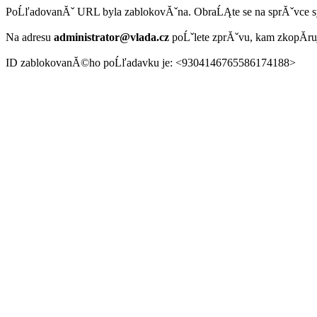
PoĹľadovanĂˇ URL byla zablokovĂˇna. ObraĹĄte se na sprĂˇvce 
Na adresu
administrator@vlada.cz
poĹˇlete zprĂˇvu, kam zkopĂ­r
ID zablokovanĂ©ho poĹľadavku je: <9304146765586174188>