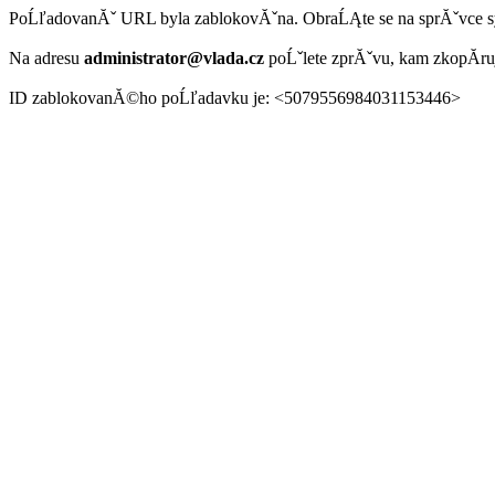
PoĹľadovanĂˇ URL byla zablokovĂˇna. ObraĹĄte se na sprĂˇvce 
Na adresu
administrator@vlada.cz
poĹˇlete zprĂˇvu, kam zkopĂ­r
ID zablokovanĂ©ho poĹľadavku je: <5079556984031153446>