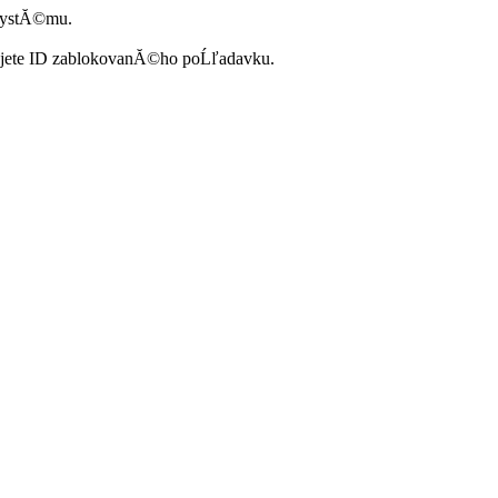
systĂ©mu.
ujete ID zablokovanĂ©ho poĹľadavku.