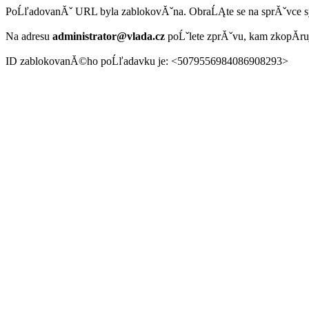
PoĹľadovanĂˇ URL byla zablokovĂˇna. ObraĹĄte se na sprĂˇvce 
Na adresu
administrator@vlada.cz
poĹˇlete zprĂˇvu, kam zkopĂ­r
ID zablokovanĂ©ho poĹľadavku je: <5079556984086908293>