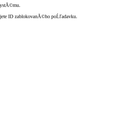
systĂ©mu.
ujete ID zablokovanĂ©ho poĹľadavku.