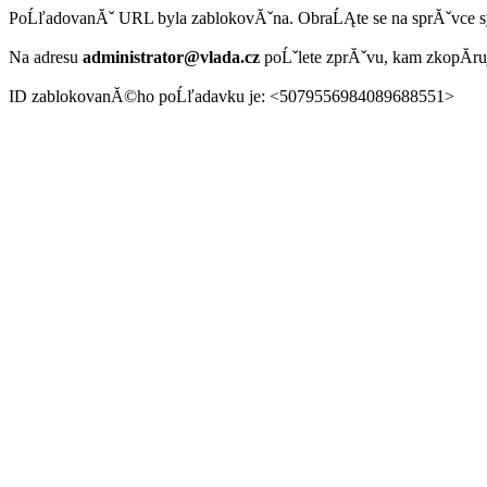
PoĹľadovanĂˇ URL byla zablokovĂˇna. ObraĹĄte se na sprĂˇvce 
Na adresu
administrator@vlada.cz
poĹˇlete zprĂˇvu, kam zkopĂ­r
ID zablokovanĂ©ho poĹľadavku je: <5079556984089688551>