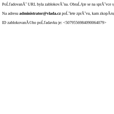
PoĹľadovanĂˇ URL byla zablokovĂˇna. ObraĹĄte se na sprĂˇvce 
Na adresu
administrator@vlada.cz
poĹˇlete zprĂˇvu, kam zkopĂ­r
ID zablokovanĂ©ho poĹľadavku je: <5079556984090064079>