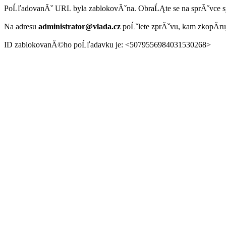
PoĹľadovanĂˇ URL byla zablokovĂˇna. ObraĹĄte se na sprĂˇvce 
Na adresu
administrator@vlada.cz
poĹˇlete zprĂˇvu, kam zkopĂ­r
ID zablokovanĂ©ho poĹľadavku je: <5079556984031530268>