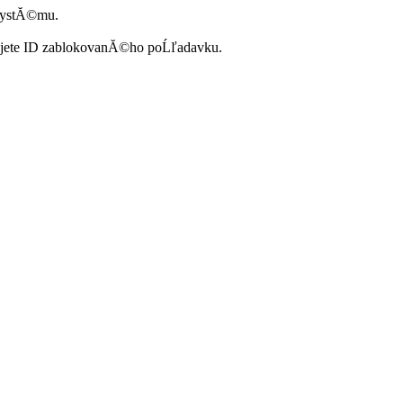
systĂ©mu.
ujete ID zablokovanĂ©ho poĹľadavku.