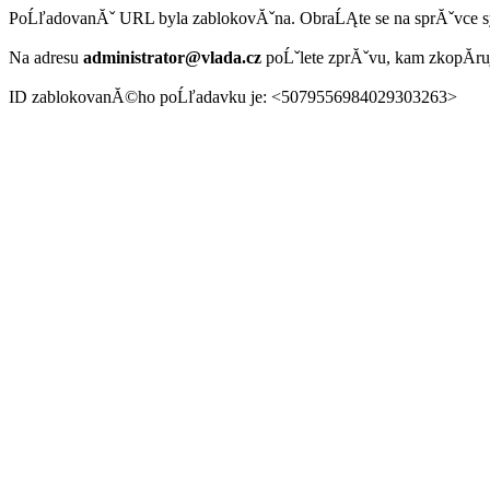
PoĹľadovanĂˇ URL byla zablokovĂˇna. ObraĹĄte se na sprĂˇvce 
Na adresu
administrator@vlada.cz
poĹˇlete zprĂˇvu, kam zkopĂ­r
ID zablokovanĂ©ho poĹľadavku je: <5079556984029303263>