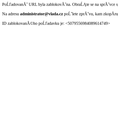
PoĹľadovanĂˇ URL byla zablokovĂˇna. ObraĹĄte se na sprĂˇvce 
Na adresu
administrator@vlada.cz
poĹˇlete zprĂˇvu, kam zkopĂ­r
ID zablokovanĂ©ho poĹľadavku je: <5079556984089614749>