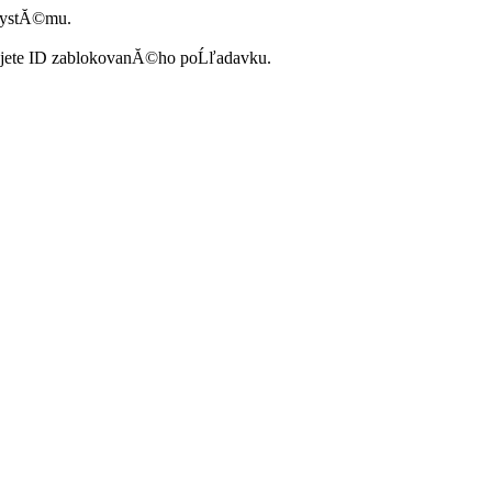
systĂ©mu.
ujete ID zablokovanĂ©ho poĹľadavku.