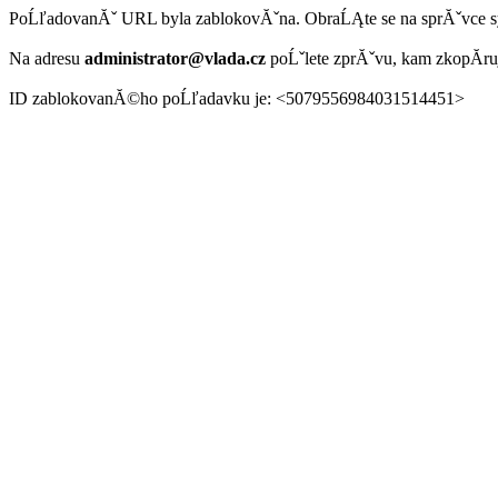
PoĹľadovanĂˇ URL byla zablokovĂˇna. ObraĹĄte se na sprĂˇvce 
Na adresu
administrator@vlada.cz
poĹˇlete zprĂˇvu, kam zkopĂ­r
ID zablokovanĂ©ho poĹľadavku je: <5079556984031514451>