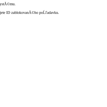
systĂ©mu.
ujete ID zablokovanĂ©ho poĹľadavku.