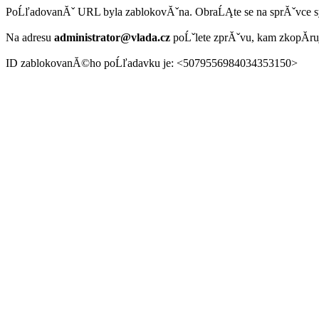
PoĹľadovanĂˇ URL byla zablokovĂˇna. ObraĹĄte se na sprĂˇvce 
Na adresu
administrator@vlada.cz
poĹˇlete zprĂˇvu, kam zkopĂ­r
ID zablokovanĂ©ho poĹľadavku je: <5079556984034353150>