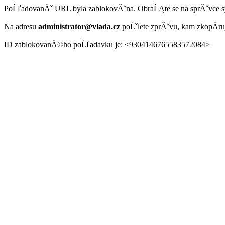
PoĹľadovanĂˇ URL byla zablokovĂˇna. ObraĹĄte se na sprĂˇvce 
Na adresu
administrator@vlada.cz
poĹˇlete zprĂˇvu, kam zkopĂ­r
ID zablokovanĂ©ho poĹľadavku je: <9304146765583572084>