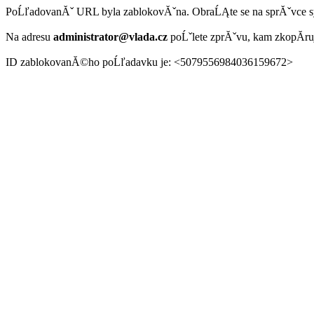
PoĹľadovanĂˇ URL byla zablokovĂˇna. ObraĹĄte se na sprĂˇvce 
Na adresu
administrator@vlada.cz
poĹˇlete zprĂˇvu, kam zkopĂ­r
ID zablokovanĂ©ho poĹľadavku je: <5079556984036159672>