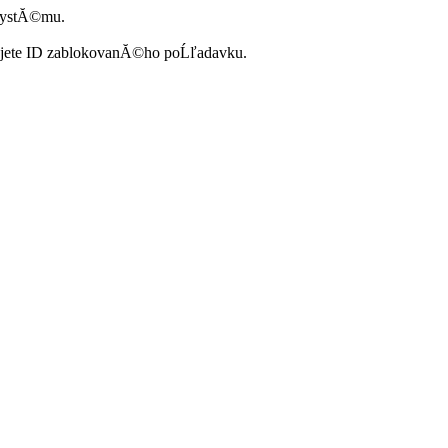
systĂ©mu.
ujete ID zablokovanĂ©ho poĹľadavku.