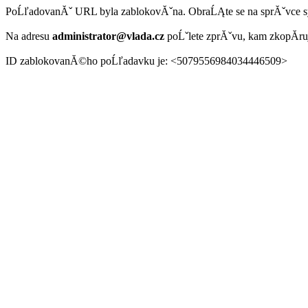
PoĹľadovanĂˇ URL byla zablokovĂˇna. ObraĹĄte se na sprĂˇvce 
Na adresu
administrator@vlada.cz
poĹˇlete zprĂˇvu, kam zkopĂ­r
ID zablokovanĂ©ho poĹľadavku je: <5079556984034446509>