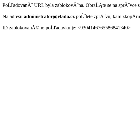
PoĹľadovanĂˇ URL byla zablokovĂˇna. ObraĹĄte se na sprĂˇvce 
Na adresu
administrator@vlada.cz
poĹˇlete zprĂˇvu, kam zkopĂ­r
ID zablokovanĂ©ho poĹľadavku je: <9304146765586841340>