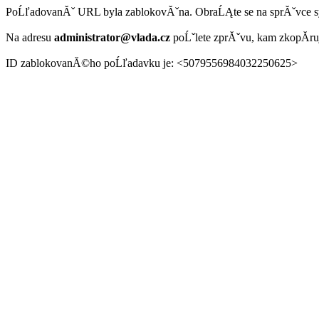
PoĹľadovanĂˇ URL byla zablokovĂˇna. ObraĹĄte se na sprĂˇvce 
Na adresu
administrator@vlada.cz
poĹˇlete zprĂˇvu, kam zkopĂ­r
ID zablokovanĂ©ho poĹľadavku je: <5079556984032250625>