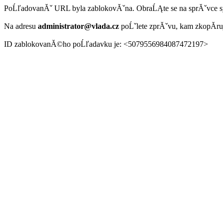
PoĹľadovanĂˇ URL byla zablokovĂˇna. ObraĹĄte se na sprĂˇvce 
Na adresu
administrator@vlada.cz
poĹˇlete zprĂˇvu, kam zkopĂ­r
ID zablokovanĂ©ho poĹľadavku je: <5079556984087472197>