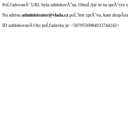
PoĹľadovanĂˇ URL byla zablokovĂˇna. ObraĹĄte se na sprĂˇvce 
Na adresu
administrator@vlada.cz
poĹˇlete zprĂˇvu, kam zkopĂ­r
ID zablokovanĂ©ho poĹľadavku je: <5079556984033744242>