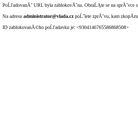
PoĹľadovanĂˇ URL byla zablokovĂˇna. ObraĹĄte se na sprĂˇvce 
Na adresu
administrator@vlada.cz
poĹˇlete zprĂˇvu, kam zkopĂ­r
ID zablokovanĂ©ho poĹľadavku je: <9304146765586868508>