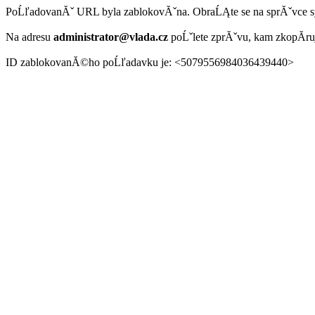
PoĹľadovanĂˇ URL byla zablokovĂˇna. ObraĹĄte se na sprĂˇvce 
Na adresu
administrator@vlada.cz
poĹˇlete zprĂˇvu, kam zkopĂ­r
ID zablokovanĂ©ho poĹľadavku je: <5079556984036439440>